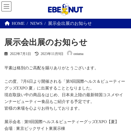
コ
ナ
ン
ビ
テ
ゲ
ン
ー
ツ
シ
HOME
NEWS
展示会出展のお知らせ
へ
ョ
ス
ン
キ
に
展示会出展のお知らせ
ッ
移
プ
動
最
2022年7月1日
2023年11月9日
ontama
終
更
新
平素は格別のご高配を賜りありがとうございます。
日
時
この度、7月6日より開催される「第9回国際ヘルス＆ビューティー
:
グッズEXPO 夏」に出展することとなりました。
現在取扱い中の商品をはじめ、日本未上陸の最新韓国コスメやイ
ンナービューティー食品もご紹介する予定です。
皆様の来場を心よりお待ちしております。
展示会名 : 第9回国際ヘルス＆ビューティーグッズEXPO【夏】
会場 : 東京ビックサイト東展示棟