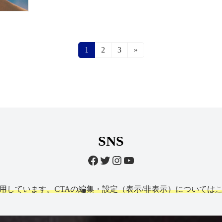
固
1
固
2
固
3
»
定
定
定
ペ
ペ
ペ
ー
ー
ー
ジ
ジ
ジ
SNS
Facebook
Twitter
Instagram
YouTube
利用しています。CTAの編集・設定（表示/非表示）については