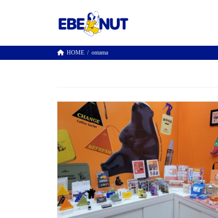
コ
ナ
ン
ビ
テ
ゲ
ン
ー
ツ
シ
HOME
ontama
へ
ョ
ス
ン
キ
に
ッ
移
プ
動