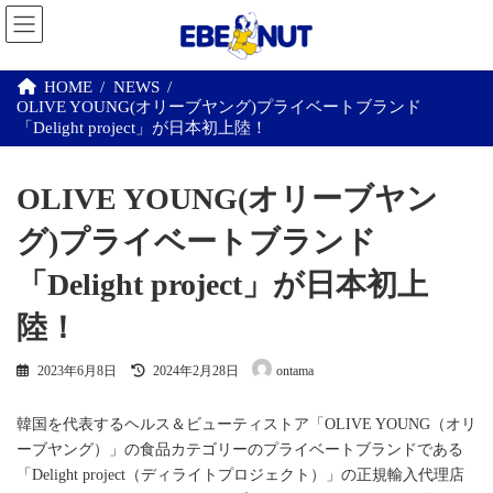
コ
ナ
ン
ビ
テ
ゲ
ン
ー
HOME
NEWS
ツ
シ
OLIVE YOUNG(オリーブヤング)プライベートブランド
へ
ョ
ス
ン
「Delight project」が日本初上陸！
キ
に
ッ
移
プ
動
OLIVE YOUNG(オリーブヤン
グ)プライベートブランド
「Delight project」が日本初上
陸！
最
2023年6月8日
2024年2月28日
ontama
終
更
新
韓国を代表するヘルス＆ビューティストア「OLIVE YOUNG（オリ
日
ーブヤング）」の食品カテゴリーのプライベートブランドである
時
「Delight project（ディライトプロジェクト）」の正規輸入代理店
: