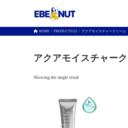
コ
ナ
ン
ビ
テ
ゲ
ン
ー
ツ
シ
HOME
PRODUCTS123
アクアモイスチャークリーム
へ
ョ
ス
ン
キ
に
ッ
移
アクアモイスチャーク
プ
動
Showing the single result